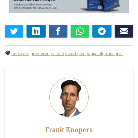
bedrijven
goederen
inflatie
levertijden
logistiek
transport
Frank Knopers