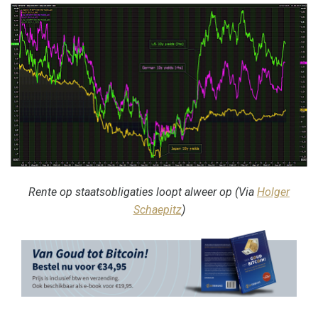
Rente op staatsobligaties loopt alweer op (Via
Holger
Schaepitz
)