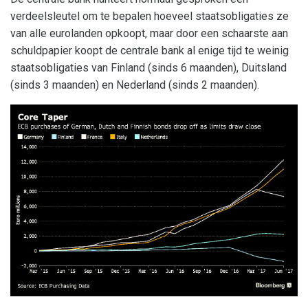
verdeelsleutel om te bepalen hoeveel staatsobligaties ze
van alle eurolanden opkoopt, maar door een schaarste aan
schuldpapier koopt de centrale bank al enige tijd te weinig
staatsobligaties van Finland (sinds 6 maanden), Duitsland
(sinds 3 maanden) en Nederland (sinds 2 maanden).