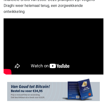
Draghi weer helemaal terug, een zorgwekkende
ontwikkeling.