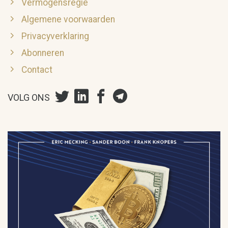
Vermogensregie
Algemene voorwaarden
Privacyverklaring
Abonneren
Contact
VOLG ONS