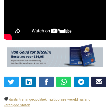
dmitri trenin
geopolitiek
multipolaire wereld
rusland
verenigde staten