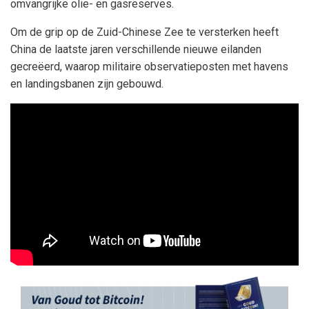
omvangrijke olie- en gasreserves.
Om de grip op de Zuid-Chinese Zee te versterken heeft
China de laatste jaren verschillende nieuwe eilanden
gecreëerd, waarop militaire observatieposten met havens
en landingsbanen zijn gebouwd.