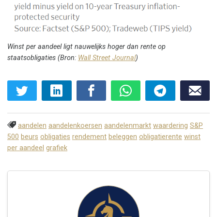
Winst per aandeel ligt nauwelijks hoger dan rente op
staatsobligaties (Bron:
Wall Street Journal
)
aandelen
aandelenkoersen
aandelenmarkt
waardering
S&P
500
beurs
obligaties
rendement
beleggen
obligatierente
winst
per aandeel
grafiek