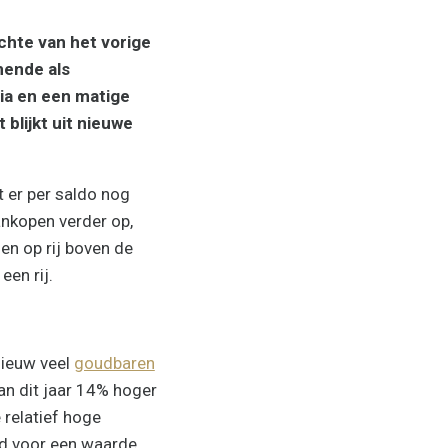
ichte van het vorige
mende als
ia en een matige
 blijkt uit nieuwe
t er per saldo nog
ankopen verder op,
en op rij boven de
een rij.
nieuw veel
goudbaren
van dit jaar 14% hoger
 relatief hoge
ed voor een waarde