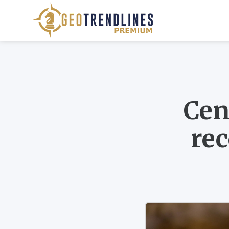
Cen
re