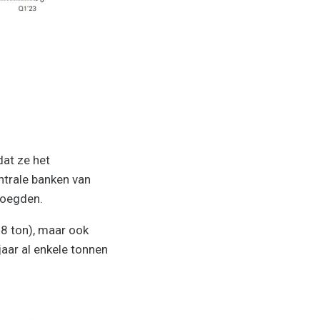
dat ze het
ntrale banken van
voegden.
58 ton), maar ook
jaar al enkele tonnen