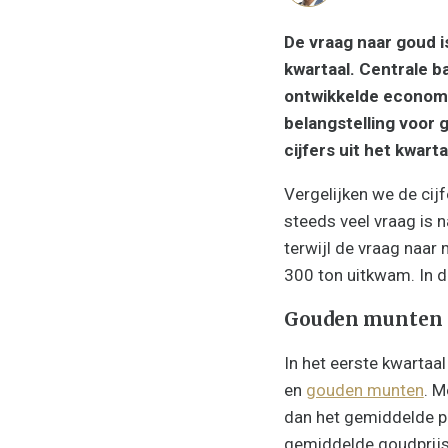
De vraag naar goud is
kwartaal. Centrale 
ontwikkelde economi
belangstelling voor g
cijfers uit het kwart
Vergelijken we de cij
steeds veel vraag is 
terwijl de vraag naar
300 ton uitkwam. In dit
Gouden munten 
In het eerste kwartaa
en
gouden munten
. M
dan het gemiddelde pe
gemiddelde goudprijs 