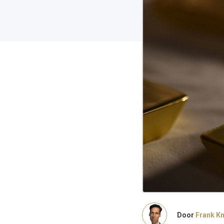
Door
Frank K