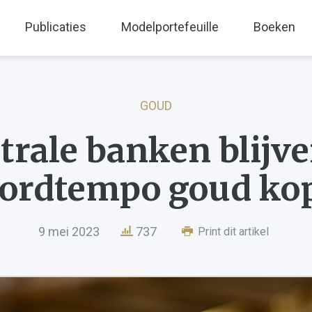
Publicaties
Modelportefeuille
Boeken
GOUD
trale banken blijve
cordtempo goud ko
9 mei 2023
737
Print dit artikel