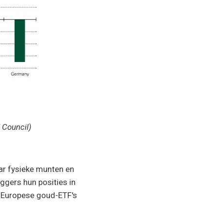
 Council)
aar fysieke munten en
eggers hun posities in
n Europese goud-ETF's