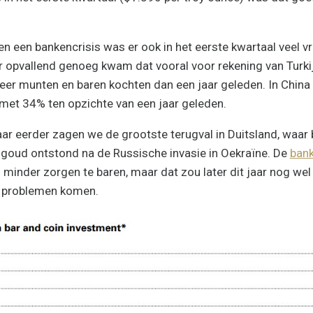
en een bankencrisis was er ook in het eerste kwartaal veel v
opvallend genoeg kwam dat vooral voor rekening van Turkij
r munten en baren kochten dan een jaar geleden. In China s
 met 34% ten opzichte van een jaar geleden.
ar eerder zagen we de grootste terugval in Duitsland, waar 
sgoud ontstond na de Russische invasie in Oekraïne. De
bank
minder zorgen te baren, maar dat zou later dit jaar nog we
e problemen komen.