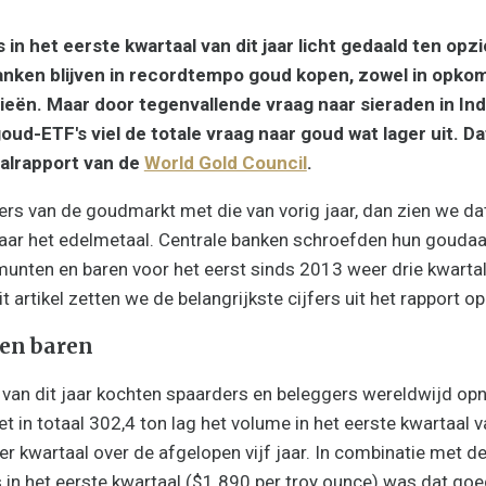
 in het eerste kwartaal van dit jaar licht gedaald ten opz
banken blijven in recordtempo goud kopen, zowel in opko
eën. Maar door tegenvallende vraag naar sieraden in Ind
oud-ETF's viel de totale vraag naar goud wat lager uit. Dat
aalrapport van de
World Gold Council
.
fers van de goudmarkt met die van vorig jaar, dan zien we da
naar het edelmetaal. Centrale banken schroefden hun gouda
 munten en baren voor het eerst sinds 2013 weer drie kwartal
 artikel zetten we de belangrijkste cijfers uit het rapport op 
en baren
l van dit jaar kochten spaarders en beleggers wereldwijd op
et in totaal 302,4 ton lag het volume in het eerste kwartaal 
r kwartaal over de afgelopen vijf jaar. In combinatie met de
in het eerste kwartaal ($1.890 per troy ounce) was dat go