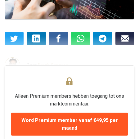
Door
Frank Knopers
Alleen Premium members hebben toegang tot ons
marktcommentaar.
Word Premium member vanaf €49,95 per
maand