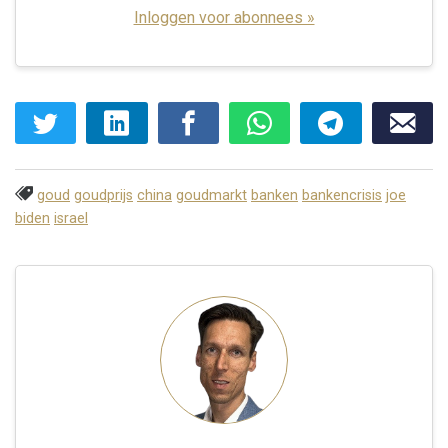
Inloggen voor abonnees »
goud
goudprijs
china
goudmarkt
banken
bankencrisis
joe
biden
israel