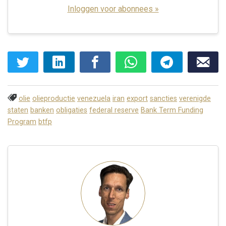
Inloggen voor abonnees »
olie
olieproductie
venezuela
iran
export
sancties
verenigde
staten
banken
obligaties
federal reserve
Bank Term Funding
Program
btfp