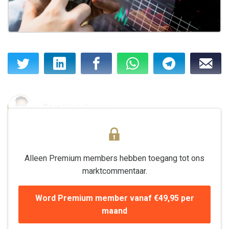
Door
Frank Knopers
Alleen Premium members hebben toegang tot ons
marktcommentaar.
Word Premium member vanaf €49,95 per
maand