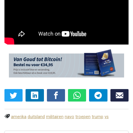
amerika
duitsland
militairen
navo
troepen
trump
vs