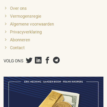
Over ons
Vermogensregie
Algemene voorwaarden
Privacyverklaring
Abonneren
Contact
VOLG ONS