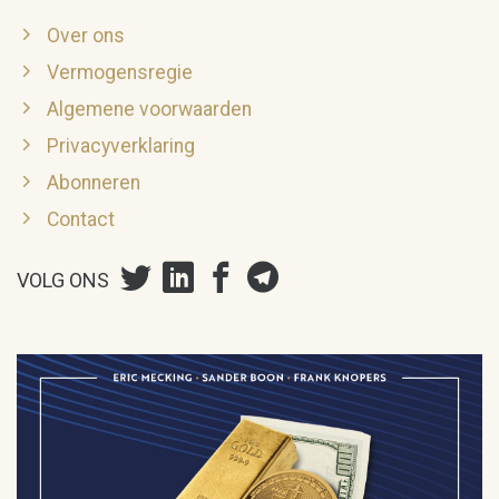
Over ons
Vermogensregie
Algemene voorwaarden
Privacyverklaring
Abonneren
Contact
VOLG ONS