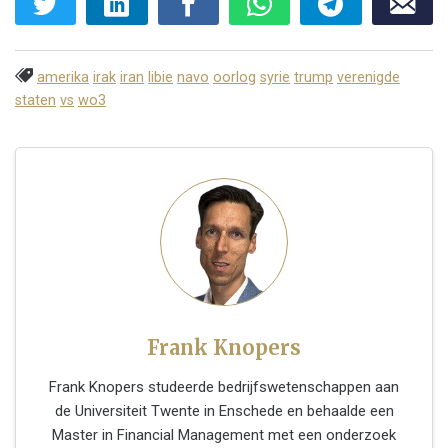
amerika
irak
iran
libie
navo
oorlog
syrie
trump
verenigde
staten
vs
wo3
Frank Knopers
Frank Knopers studeerde bedrijfswetenschappen aan
de Universiteit Twente in Enschede en behaalde een
Master in Financial Management met een onderzoek