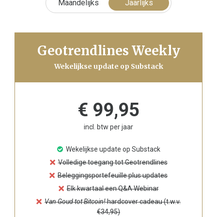
Maandelijks
Jaarlijks
Geotrendlines Weekly
Wekelijkse update op Substack
€ 99,95
incl. btw per jaar
Wekelijkse update op Substack
Volledige toegang tot Geotrendlines
Beleggingsportefeuille plus updates
Elk kwartaal een Q&A Webinar
Van Goud tot Bitcoin!
hardcover cadeau (t.w.v.
€34,95)