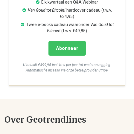
Elk kwartaal een Q&A Webinar
Van Goud tot Bitcoin!
hardcover cadeau (t.w.v.
€34,95)
Twee e-books cadeau waaronder
Van Goud tot
Bitcoin!
(t.w.v. €49,85)
Abonneer
U betaalt €499,95 incl. btw per jaar tot wederopzegging.
Automatische incasso via onze betaalprovider Stripe.
Over Geotrendlines