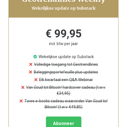
Wekelijkse update op Substack
€ 99,95
incl. btw per jaar
Wekelijkse update op Substack
Volledige toegang tot Geotrendlines
Beleggingsportefeuille plus updates
Elk kwartaal een Q&A Webinar
Van Goud tot Bitcoin!
hardcover cadeau (t.w.v.
€34,95)
Twee e-books cadeau waaronder
Van Goud tot
Bitcoin!
(t.w.v. €49,85)
Abonneer