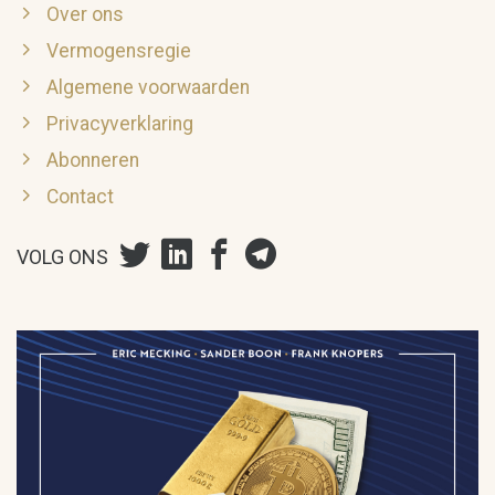
Over ons
Vermogensregie
Algemene voorwaarden
Privacyverklaring
Abonneren
Contact
VOLG ONS