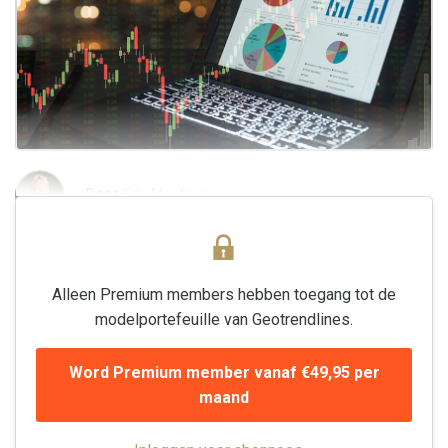
Door
Eric Mecking
Alleen Premium members hebben toegang tot de
modelportefeuille van Geotrendlines.
Word Premium member vanaf €49,95 per
maand