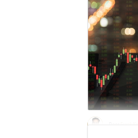
Door
Frank K