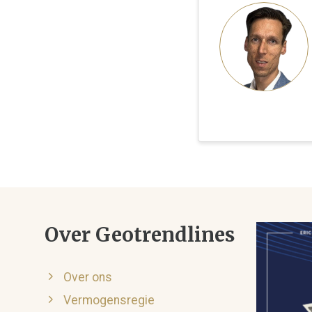
Over Geotrendlines
Over ons
Vermogensregie