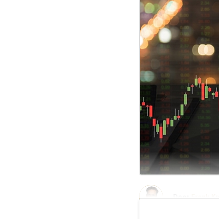
Door
Frank K