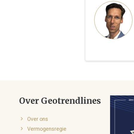
Over Geotrendlines
Over ons
Vermogensregie