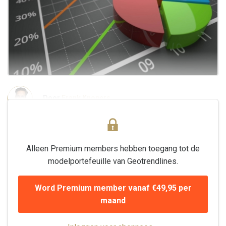
Door
Frank Knopers
Alleen Premium members hebben toegang tot de
modelportefeuille van Geotrendlines.
Word Premium member vanaf €49,95 per
maand